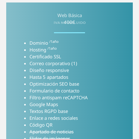
Web Básica
400€
IVA NO INCLUIDO
/1año
Dominio
/1año
Hosting
Certificado SSL
Correo corporativo (1)
Diseño responsive
Hasta 5 apartados
Optimización SEO base
Formulario de contacto
Filtro antispam reCAPTCHA
Google Maps
Textos RGPD base
Enlace a redes sociales
Código QR
Apartado de noticias
Slider de imágenes