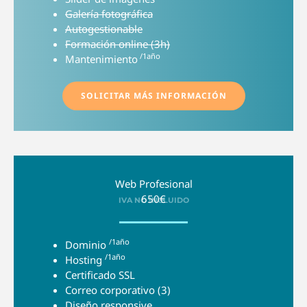
Galería fotográfica
Autogestionable
Formación online (3h)
/1año
Mantenimiento
SOLICITAR MÁS INFORMACIÓN
Web Profesional
650€
IVA NO INCLUIDO
/1año
Dominio
/1año
Hosting
Certificado SSL
Correo corporativo (3)
Diseño responsive